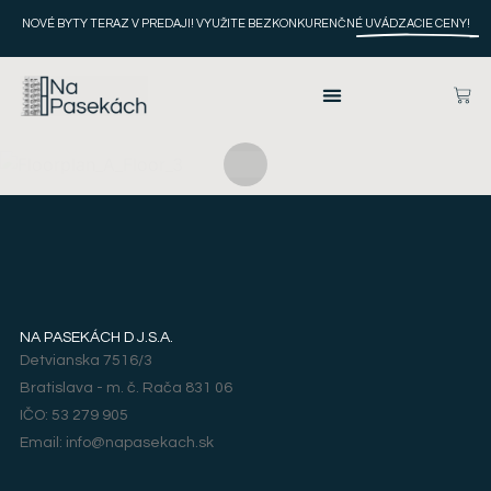
NOVÉ BYTY TERAZ V PREDAJI! VYUŽITE BEZKONKURENČNÉ
UVÁDZACIE CENY!
NA PASEKÁCH D J.S.A.
Detvianska 7516/3
Bratislava - m. č. Rača 831 06
IČO: 53 279 905
Email: info@napasekach.sk