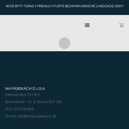
NOVÉ BYTY TERAZ V PREDAJI! VYUŽITE BEZKONKURENČNÉ
UVÁDZACIE CENY!
NA PASEKÁCH D J.S.A.
Detvianska 7516/3
Bratislava - m. č. Rača 831 06
IČO: 53 279 905
Email: info@napasekach.sk