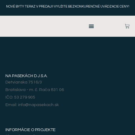
NOVÉ BYTY TERAZ V PREDAJI! VYUŽITE BEZKONKURENČNÉ
UVÁDZACIE CENY!
NA PASEKÁCH D J.S.A.
Detvianska 7516/3
Bratislava - m. č. Rača 831 06
IČO: 53 279 905
Email: info@napasekach.sk
INFORMÁCIE O PROJEKTE