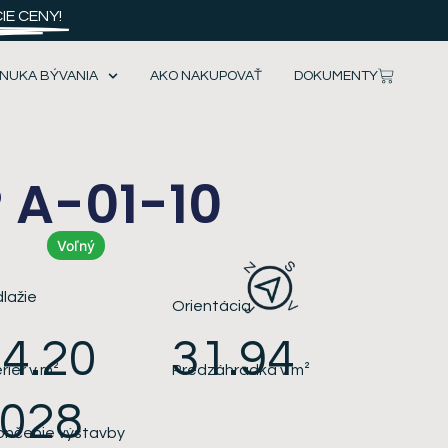
E CENY!
NUKA BÝVANIA
AKO NAKUPOVAŤ
DOKUMENTY
 A-01-10
Voľný
1
lažie
Orientácia
4.20
31.94
eriér v m²
Predzáhradka
v m²
2028
ončenie výstavby