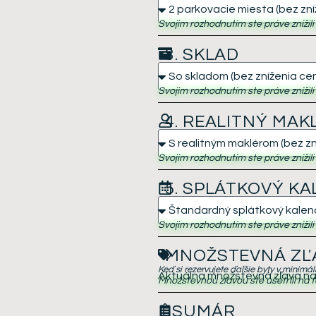
Svojim rozhodnutím ste práve znížil
3. SKLAD
Svojim rozhodnutím ste práve znížil
4. REALITNÝ MAK
Svojim rozhodnutím ste práve znížil
5. SPLÁTKOVÝ K
Svojim rozhodnutím ste práve znížil
MNOŽSTEVNÁ ZĽ
Keď si rezervujete ďaľšie byty v minimá
Aktuálna množstevná zľava na 
Množstevnou zľavou ste ušetrili na t
SUMÁR