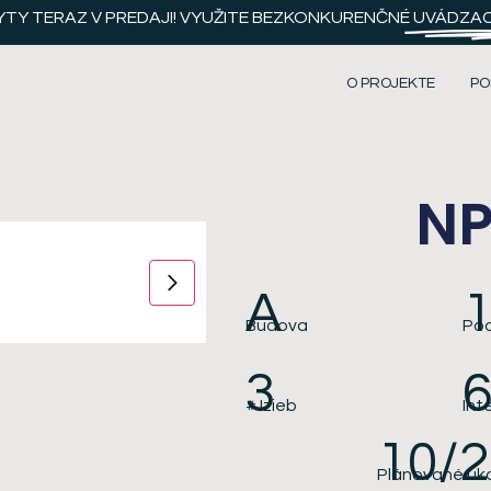
YTY TERAZ V PREDAJI! VYUŽITE BEZKONKURENČNÉ
UVÁDZACI
O PROJEKTE
PO
NP
A
Budova
Pod
3
6
# Izieb
Int
10/
Plánované uk