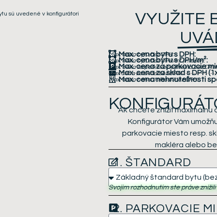
VYUŽITE
ytu sú uvedené v konfigurátori
UVÁ
Max. cena bytu s DPH:
Max. cena bytu bez DPH:
Max. cena bytu s DPH/m²:
Max. cena bytu bez DPH/m² (interiér):
Max. cena za parkovacie m
Max. cena za parkovacie miesta bez DPH:
Max. cena za sklad s DPH
(1
Max cena za sklad bez DPH:
Max. cena nehnuteľnosti sp
Max. cena nehnuteľnosti bez DPH:
KONFIGURÁT
Ak chcete znížiť maximálnu 
Konfigurátor Vám umožňuj
parkovacie miesto resp. s
makléra alebo bez
1. ŠTANDARD
Svojim rozhodnutím ste práve znížil
2. PARKOVACIE M