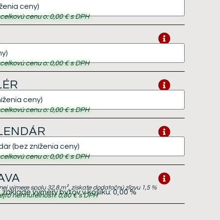
i celkovú cenu o:
0,00 €
s DPH
i celkovú cenu o:
0,00 €
s DPH
LÉR
i celkovú cenu o:
0,00 €
s DPH
ALENDÁR
i celkovú cenu o:
0,00 €
s DPH
AVA
lnej výmere spolu 32,8 m², získate dodatočnú zľavu 1,5 %
základe výmery bytov v košíku:
0,00 %
ejto nehnuteľnosti:
0,00 €
s DPH