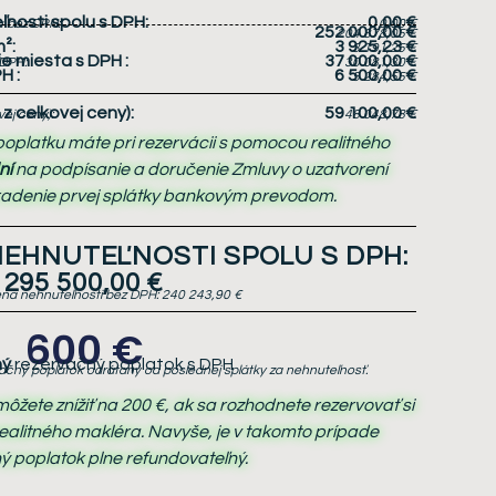
nosti spolu s DPH:
0,00 €
u bez DPH:
0,00 €
252 000,00 €
204 878,05 €
²:
3 925,23 €
3 191,25 €
e miesta s DPH
:
37 000,00 €
 DPH:
30 081,30 €
PH
:
6 500,00 €
5 284,55 €
z celkovej ceny):
59 100,00 €
ej ceny):
48 048,78 €
oplatku máte pri rezervácii s pomocou realitného
ní
na podpísanie a doručenie Zmluvy o uzatvorení
radenie prvej splátky bankovým prevodom.
EHNUTEĽNOSTI SPOLU S DPH:
295 500,00 €
na nehnuteľnosti bez DPH:
240 243,90 €
600 €
ný
rezervačný poplatok s DPH
ačný poplatok odrátaný od poslednej splátky za nehnuteľnosť.
žete znížiť na 200 €, ak sa rozhodnete rezervovať si
ealitného makléra. Navyše, je v takomto prípade
ý poplatok plne refundovateľný.