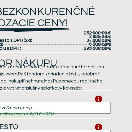
 BEZKONKURENČNÉ
DZACIE CENY!
252 000,00 €
204 878,05 €
3 925,23 €
3 191,25 €
iesta s DPH
(2x)
:
37 000,00 €
30 081,30 €
x)
:
6 500,00 €
5 284,55 €
olu s DPH
:
295 500,00 €
240 243,90 €
OR NÁKUPU
cenu nehnuteľnosti, použite Konfigurátor nákupu.
e vybrať si štandard zariadenia bytu, odobrať
klad, nakúpiť nehnuteľnosť s pomocou realitného
 a vybrať príslušný splátkový kalendár.
i celkovú cenu o:
0,00 €
s DPH
IESTO