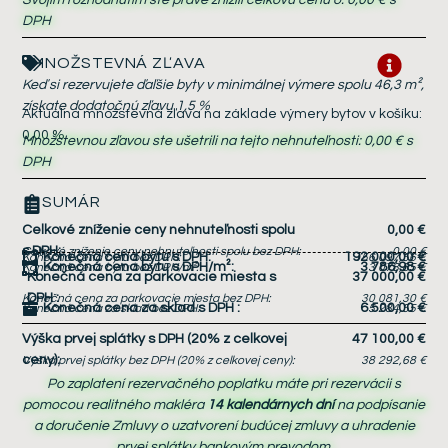
DPH
MNOŽSTEVNÁ ZĽAVA
Keď si rezervujete ďaľšie byty v minimálnej výmere spolu 46,3 m²,
získate dodatočnú zľavu 1,5 %
Aktuálna množstevná zľava na základe výmery bytov v košíku:
0,00 %
Množstevnou zľavou ste ušetrili na tejto nehnuteľnosti:
0,00 €
s
DPH
SUMÁR
Celkové zníženie ceny nehnuteľnosti spolu
0,00 €
s DPH:
Celkové zníženie ceny nehnuteľnosti spolu bez DPH:
0,00 €
Konečná cena bytu s DPH:
192 000,00 €
Konečná cena bytu bez DPH:
156 097,56 €
Konečná cena bytu s DPH/m²:
3 786,98 €
Konečná cena bytu bez DPH/m²:
3 078,85 €
Konečná cena za parkovacie miesta s
37 000,00 €
DPH
:
Konečná cena za parkovacie miesta bez DPH:
30 081,30 €
Konečná cena za sklad s DPH
:
6 500,00 €
Konečná cena za sklad bez DPH:
5 284,55 €
Výška prvej splátky s DPH (20% z celkovej
47 100,00 €
ceny):
Výška prvej splátky bez DPH (20% z celkovej ceny):
38 292,68 €
Po zaplatení rezervačného poplatku máte pri rezervácii s
pomocou realitného makléra
14 kalendárnych dní
na podpísanie
a doručenie Zmluvy o uzatvorení budúcej zmluvy a uhradenie
prvej splátky bankovým prevodom.