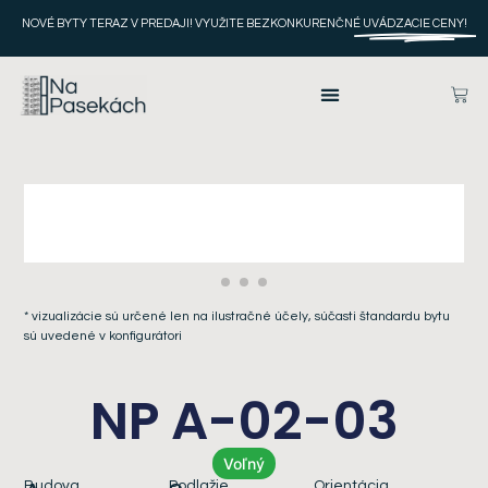
NOVÉ BYTY TERAZ V PREDAJI! VYUŽITE BEZKONKURENČNÉ
UVÁDZACIE CENY!
* vizualizácie sú určené len na ilustračné účely, súčasti štandardu bytu
sú uvedené v konfigurátori
NP A-02-03
Voľný
Budova
Podlažie
Orientácia