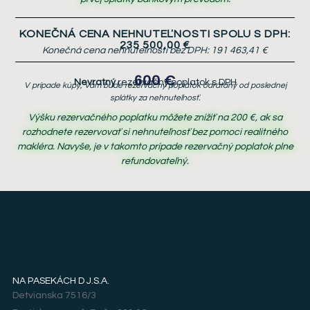
KONEČNÁ CENA NEHNUTEĽNOSTI SPOLU S DPH:
235 500,00 €
Konečná cena nehnuteľnosti bez DPH:
191 463,41 €
600 €
Nevratný
rezervačný poplatok s DPH
V prípade kúpy, Vám bude rezervačný poplatok odrátaný od poslednej
splátky za nehnuteľnosť.
Výšku rezervačného poplatku môžete znížiť na 200 €, ak sa
rozhodnete rezervovať si nehnuteľnosť bez pomoci realitného
makléra. Navyše, je v takomto prípade rezervačný poplatok plne
refundovateľný.
NA PASEKÁCH D J.S.A.
Detvianska 7516/3