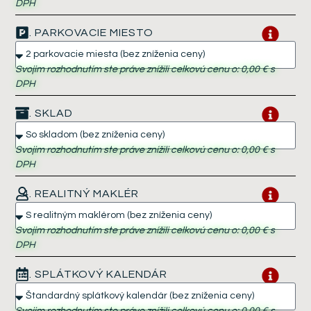
DPH
2. PARKOVACIE MIESTO
Svojim rozhodnutím ste práve znížili celkovú cenu o:
0,00 €
s
DPH
3. SKLAD
Svojim rozhodnutím ste práve znížili celkovú cenu o:
0,00 €
s
DPH
4. REALITNÝ MAKLÉR
Svojim rozhodnutím ste práve znížili celkovú cenu o:
0,00 €
s
DPH
5. SPLÁTKOVÝ KALENDÁR
Svojim rozhodnutím ste práve znížili celkovú cenu o:
0,00 €
s