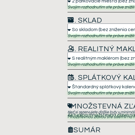
Svojim rozhodnutím ste práve znížil
3. SKLAD
Svojim rozhodnutím ste práve znížil
4. REALITNÝ MAK
Svojim rozhodnutím ste práve znížil
5. SPLÁTKOVÝ K
Svojim rozhodnutím ste práve znížil
MNOŽSTEVNÁ ZĽ
Keď si rezervujete ďaľšie byty v minimá
Aktuálna množstevná zľava na 
Množstevnou zľavou ste ušetrili na t
SUMÁR