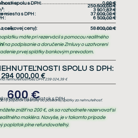
nosti spolu s DPH:
0,00 €
u bez DPH:
0,00 €
250 500,00 €
203 658,54 €
²:
3 901,87 €
3 172,25 €
e miesta s DPH
:
37 000,00 €
 DPH:
30 081,30 €
PH
:
6 500,00 €
5 284,55 €
z celkovej ceny):
58 800,00 €
ej ceny):
47 804,88 €
oplatku máte pri rezervácii s pomocou realitného
ní
na podpísanie a doručenie Zmluvy o uzatvorení
radenie prvej splátky bankovým prevodom.
EHNUTEĽNOSTI SPOLU S DPH:
294 000,00 €
na nehnuteľnosti bez DPH:
239 024,39 €
600 €
ný
rezervačný poplatok s DPH
ačný poplatok odrátaný od poslednej splátky za nehnuteľnosť.
žete znížiť na 200 €, ak sa rozhodnete rezervovať si
ealitného makléra. Navyše, je v takomto prípade
ý poplatok plne refundovateľný.