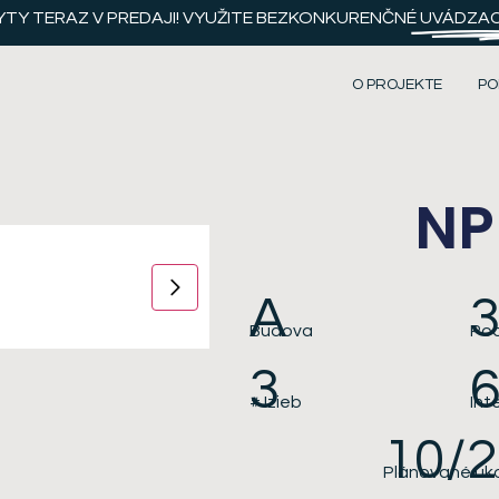
YTY TERAZ V PREDAJI! VYUŽITE BEZKONKURENČNÉ
UVÁDZACI
O PROJEKTE
PO
NP
A
Budova
Pod
3
6
# Izieb
Int
10/
Plánované uk