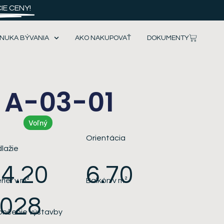
E CENY!
NUKA BÝVANIA
AKO NAKUPOVAŤ
DOKUMENTY
 A-03-01
Voľný
3
Orientácia
lažie
4.20
6.70
eriér v m²
Balkón
v m²
2028
ončenie výstavby