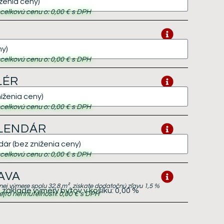
i celkovú cenu o:
0,00 €
s DPH
i celkovú cenu o:
0,00 €
s DPH
LÉR
i celkovú cenu o:
0,00 €
s DPH
ALENDÁR
i celkovú cenu o:
0,00 €
s DPH
AVA
lnej výmere spolu 32,8 m², získate dodatočnú zľavu 1,5 %
základe výmery bytov v košíku:
0,00 %
ejto nehnuteľnosti:
0,00 €
s DPH