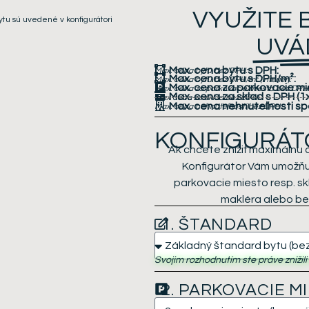
VYUŽITE
ytu sú uvedené v konfigurátori
UVÁ
Max. cena bytu s DPH:
Max. cena bytu bez DPH:
Max. cena bytu s DPH/m²:
Max. cena bytu bez DPH/m² (interiér):
Max. cena za parkovacie m
Max. cena za parkovacie miesta bez DPH:
Max. cena za sklad s DPH
(1
Max cena za sklad bez DPH:
Max. cena nehnuteľnosti sp
Max. cena nehnuteľnosti bez DPH:
KONFIGURÁT
Ak chcete znížiť maximálnu 
Konfigurátor Vám umožňuj
parkovacie miesto resp. s
makléra alebo bez
1. ŠTANDARD
Svojim rozhodnutím ste práve znížil
2. PARKOVACIE M