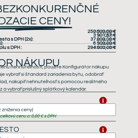
 BEZKONKURENČNÉ
DZACIE CENY!
250 500,00 €
203 658,54 €
3 901,87 €
3 172,25 €
iesta s DPH
(2x)
:
37 000,00 €
30 081,30 €
x)
:
6 500,00 €
5 284,55 €
olu s DPH
:
294 000,00 €
239 024,39 €
OR NÁKUPU
cenu nehnuteľnosti, použite Konfigurátor nákupu.
e vybrať si štandard zariadenia bytu, odobrať
klad, nakúpiť nehnuteľnosť s pomocou realitného
 a vybrať príslušný splátkový kalendár.
i celkovú cenu o:
0,00 €
s DPH
IESTO