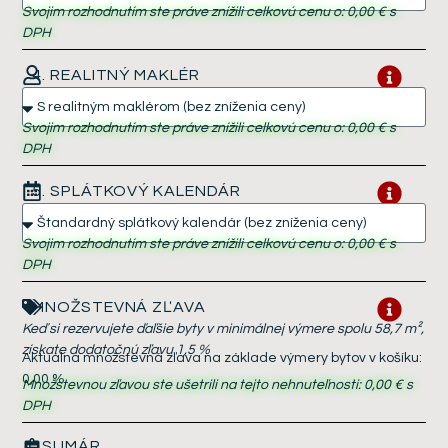
Svojim rozhodnutím ste práve znížili celkovú cenu o:
0,00 €
s
DPH
4. REALITNÝ MAKLÉR
Svojim rozhodnutím ste práve znížili celkovú cenu o:
0,00 €
s
DPH
5. SPLÁTKOVÝ KALENDÁR
Svojim rozhodnutím ste práve znížili celkovú cenu o:
0,00 €
s
DPH
MNOŽSTEVNÁ ZĽAVA
Keď si rezervujete ďaľšie byty v minimálnej výmere spolu 58,7 m²,
získate dodatočnú zľavu 1,5 %
Aktuálna množstevná zľava na základe výmery bytov v košíku:
0,00 %
Množstevnou zľavou ste ušetrili na tejto nehnuteľnosti:
0,00 €
s
DPH
SUMÁR