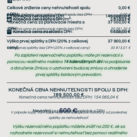
Celkové zníženie ceny nehnuteľnosti spolu
0,00 €
s DPH:
Celkové zníženie ceny nehnuteľnosti spolu bez DPH:
0,00 €
Konečná cena bytu s DPH:
146 000,00 €
Konečná cena bytu bez DPH:
118 699,19 €
Konečná cena bytu s DPH/m²:
3 813,01 €
Konečná cena bytu bez DPH/m²:
3 100,00 €
Konečná cena za parkovacie miesta s
37 000,00 €
DPH
:
Konečná cena za parkovacie miesta bez DPH:
30 081,30 €
Konečná cena za sklad s DPH
:
6 500,00 €
Konečná cena za sklad bez DPH:
5 284,55 €
Výška prvej splátky s DPH (20% z celkovej
37 900,00 €
ceny):
Výška prvej splátky bez DPH (20% z celkovej ceny):
30 813,01 €
Po zaplatení rezervačného poplatku máte pri rezervácii s
pomocou realitného makléra
14 kalendárnych dní
na podpísanie
a doručenie Zmluvy o uzatvorení budúcej zmluvy a uhradenie
prvej splátky bankovým prevodom.
KONEČNÁ CENA NEHNUTEĽNOSTI SPOLU S DPH:
189 500,00 €
Konečná cena nehnuteľnosti bez DPH:
154 065,04 €
600 €
Nevratný
rezervačný poplatok s DPH
V prípade kúpy, Vám bude rezervačný poplatok odrátaný od poslednej
splátky za nehnuteľnosť.
Výšku rezervačného poplatku môžete znížiť na 200 €, ak sa
rozhodnete rezervovať si nehnuteľnosť bez pomoci realitného