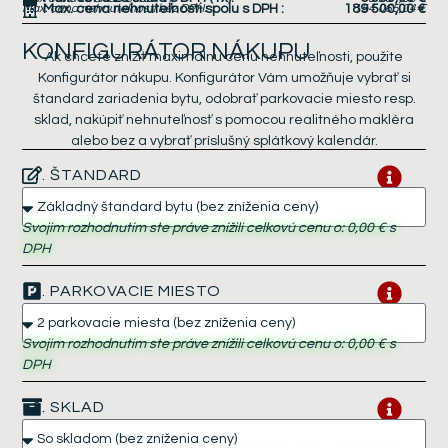
Max. cena nehnuteľnosti bez DPH:
Max. cena nehnuteľnosti spolu s DPH
:
189 500,00 €
154 065,04 €
KONFIGURÁTOR NÁKUPU
Ak chcete znížiť maximálnu cenu nehnuteľnosti, použite
Konfigurátor nákupu. Konfigurátor Vám umožňuje vybrať si
štandard zariadenia bytu, odobrať parkovacie miesto resp.
sklad, nakúpiť nehnuteľnosť s pomocou realitného makléra
alebo bez a vybrať príslušný splátkový kalendár.
1. ŠTANDARD
Svojim rozhodnutím ste práve znížili celkovú cenu o:
0,00 €
s
DPH
2. PARKOVACIE MIESTO
Svojim rozhodnutím ste práve znížili celkovú cenu o:
0,00 €
s
DPH
3. SKLAD