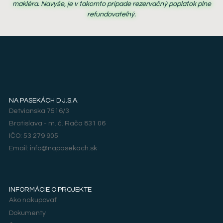
makléra. Navyše, je v takomto prípade rezervačný poplatok plne
refundovateľný.
NA PASEKÁCH D J.S.A.
Detvianska 7516/3
Bratislava - m. č. Rača 831 06
IČO: 53 279 905
Email: info@napasekach.sk
INFORMÁCIE O PROJEKTE
Ako nakupovať
Dokumenty