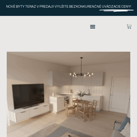
NOVÉ BYTY TERAZ V PREDAJI! VYUŽITE BEZKONKURENČNÉ
UVÁDZACIE CENY!