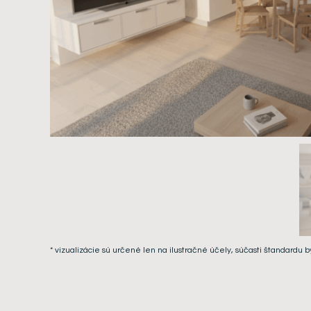
* vizualizácie sú určené len na ilustračné účely, súčasti štandardu b