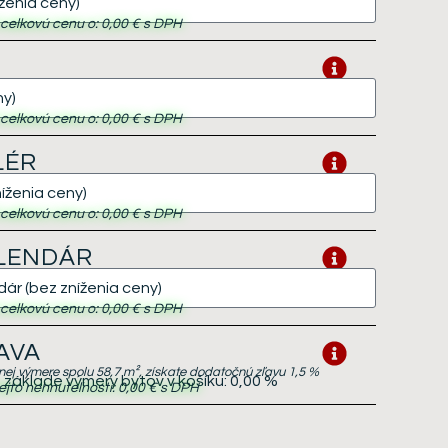
i celkovú cenu o:
0,00 €
s DPH
i celkovú cenu o:
0,00 €
s DPH
LÉR
i celkovú cenu o:
0,00 €
s DPH
ALENDÁR
i celkovú cenu o:
0,00 €
s DPH
AVA
lnej výmere spolu 58,7 m², získate dodatočnú zľavu 1,5 %
základe výmery bytov v košíku:
0,00 %
ejto nehnuteľnosti:
0,00 €
s DPH