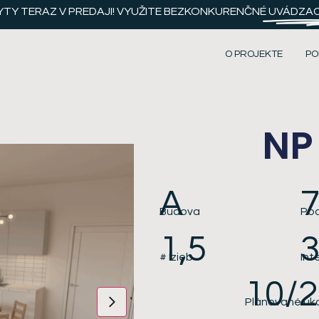
YTY TERAZ V PREDAJI! VYUŽITE BEZKONKURENČNÉ
UVÁDZACI
O PROJEKTE
PO
NP
A
Budova
Pod
1,5
3
# Izieb
Int
10/
Plánované uk