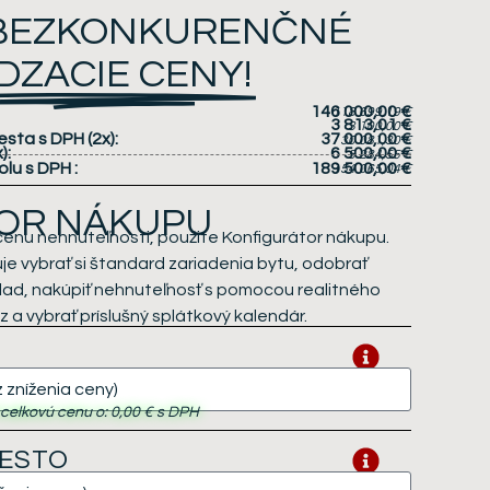
 BEZKONKURENČNÉ
DZACIE CENY!
146 000,00 €
118 699,19 €
3 813,01 €
3 100,00 €
iesta s DPH
(2x)
:
37 000,00 €
30 081,30 €
x)
:
6 500,00 €
5 284,55 €
olu s DPH
:
189 500,00 €
154 065,04 €
OR NÁKUPU
cenu nehnuteľnosti, použite Konfigurátor nákupu.
e vybrať si štandard zariadenia bytu, odobrať
klad, nakúpiť nehnuteľnosť s pomocou realitného
 a vybrať príslušný splátkový kalendár.
i celkovú cenu o:
0,00 €
s DPH
IESTO