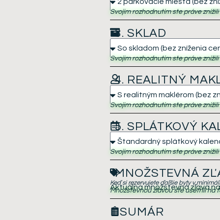
Svojim rozhodnutím ste práve znížil
3. SKLAD
Svojim rozhodnutím ste práve znížil
4. REALITNÝ MAK
Svojim rozhodnutím ste práve znížil
5. SPLÁTKOVÝ K
Svojim rozhodnutím ste práve znížil
MNOŽSTEVNÁ ZĽ
Keď si rezervujete ďaľšie byty v minimá
Aktuálna množstevná zľava na 
Množstevnou zľavou ste ušetrili na t
SUMÁR