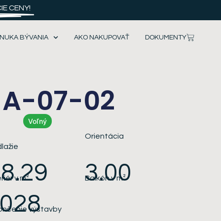
E CENY!
NUKA BÝVANIA
AKO NAKUPOVAŤ
DOKUMENTY
 A-07-02
Voľný
7
Orientácia
lažie
8.29
3.00
eriér v m²
Balkón
v m²
2028
ončenie výstavby