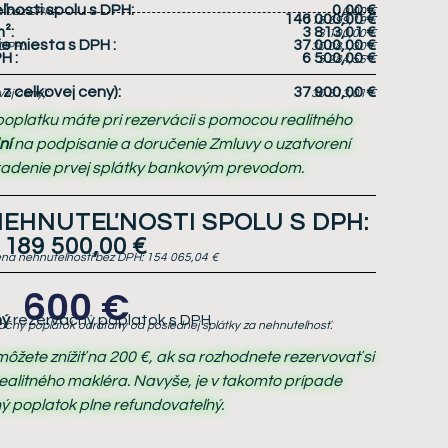
nosti spolu s DPH:
0,00 €
u bez DPH:
0,00 €
146 000,00 €
118 699,19 €
²:
3 813,01 €
3 100,00 €
e miesta s DPH
:
37 000,00 €
 DPH:
30 081,30 €
PH
:
6 500,00 €
5 284,55 €
z celkovej ceny):
37 900,00 €
ej ceny):
30 813,01 €
oplatku máte pri rezervácii s pomocou realitného
ní
na podpísanie a doručenie Zmluvy o uzatvorení
radenie prvej splátky bankovým prevodom.
EHNUTEĽNOSTI SPOLU S DPH:
189 500,00 €
na nehnuteľnosti bez DPH:
154 065,04 €
600 €
ný
rezervačný poplatok s DPH
ačný poplatok odrátaný od poslednej splátky za nehnuteľnosť.
žete znížiť na 200 €, ak sa rozhodnete rezervovať si
ealitného makléra. Navyše, je v takomto prípade
ý poplatok plne refundovateľný.