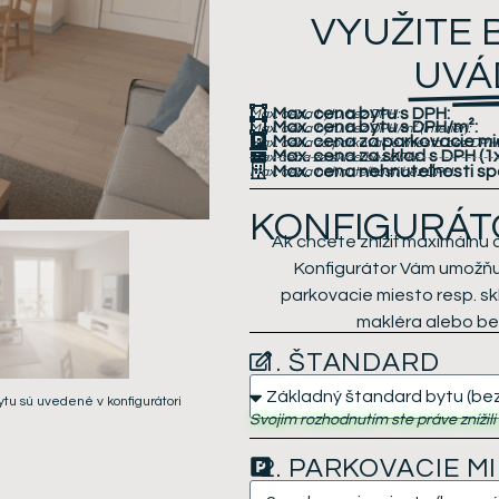
VYUŽITE
UVÁ
Max. cena bytu s DPH:
Max. cena bytu bez DPH:
Max. cena bytu s DPH/m²:
Max. cena bytu bez DPH/m² (interiér):
Max. cena za parkovacie m
Max. cena za parkovacie miesta bez DPH:
Max. cena za sklad s DPH
(1
Max cena za sklad bez DPH:
Max. cena nehnuteľnosti sp
Max. cena nehnuteľnosti bez DPH:
KONFIGURÁT
Ak chcete znížiť maximálnu 
Konfigurátor Vám umožňuj
parkovacie miesto resp. s
makléra alebo bez
1. ŠTANDARD
ytu sú uvedené v konfigurátori
Svojim rozhodnutím ste práve znížil
2. PARKOVACIE M