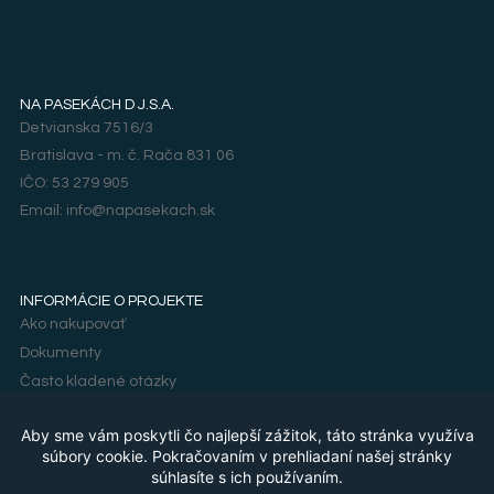
NA PASEKÁCH D J.S.A.
Detvianska 7516/3
Bratislava - m. č. Rača 831 06
IČO: 53 279 905
Email: info@napasekach.sk
INFORMÁCIE O PROJEKTE
Ako nakupovať
Dokumenty
Často kladené otázky
PRÁVNE INFORMÁCIE